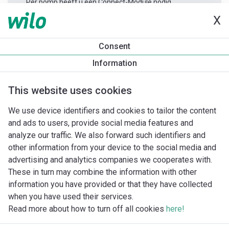
Per pomp heeft u één Connect-Module nodig.
X
Productinformatie
Consent
Yonos MAXO 50/0,5-8
Information
Productomschrijving
Montagetoebehoren
Automatiseri
This website uses cookies
We use device identifiers and cookies to tailor the content
and ads to users, provide social media features and
analyze our traffic. We also forward such identifiers and
other information from your device to the social media and
advertising and analytics companies we cooperates with.
These in turn may combine the information with other
information you have provided or that they have collected
when you have used their services.
Read more about how to turn off all cookies
here!
Imprint