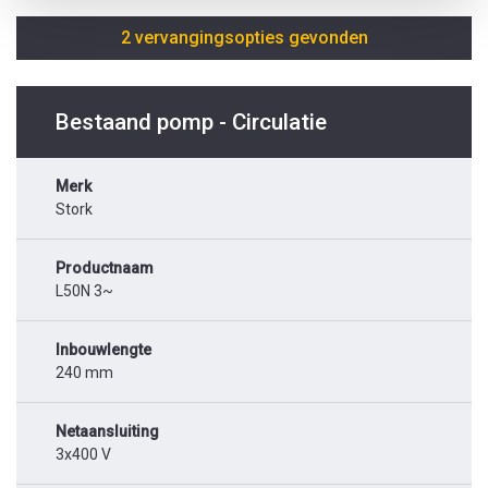
2 vervangingsopties gevonden
Bestaand pomp - Circulatie
Merk
Stork
Productnaam
L50N 3~
Inbouwlengte
240 mm
Netaansluiting
3x400 V