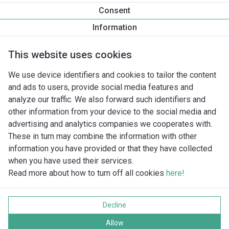
Productinformatie
Consent
Yonos MAXO 50/0,5-8
Information
Productomschrijving
Montagetoebehoren
Automatiseri
This website uses cookies
We use device identifiers and cookies to tailor the content
and ads to users, provide social media features and
analyze our traffic. We also forward such identifiers and
other information from your device to the social media and
advertising and analytics companies we cooperates with.
These in turn may combine the information with other
information you have provided or that they have collected
when you have used their services.
Read more about how to turn off all cookies
here!
Imprint
Gegevensbescherming
Decline
Cookie policy
Alle rechten voorbehouden
Allow