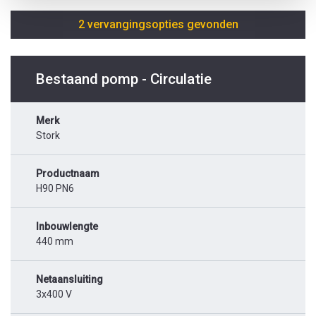
2 vervangingsopties gevonden
Bestaand pomp - Circulatie
Merk
Stork
Productnaam
H90 PN6
Inbouwlengte
440 mm
Netaansluiting
3x400 V