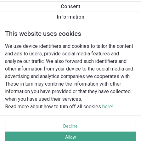
Productinformatie
Consent
Yonos MAXO 80/0,5-12 PN10
Information
Productomschrijving
Montagetoebehoren
Automatiseri
This website uses cookies
We use device identifiers and cookies to tailor the content
and ads to users, provide social media features and
analyze our traffic. We also forward such identifiers and
other information from your device to the social media and
advertising and analytics companies we cooperates with.
These in turn may combine the information with other
information you have provided or that they have collected
when you have used their services.
Read more about how to turn off all cookies
here!
Imprint
Gegevensbescherming
Decline
Cookie policy
Alle rechten voorbehouden
Allow