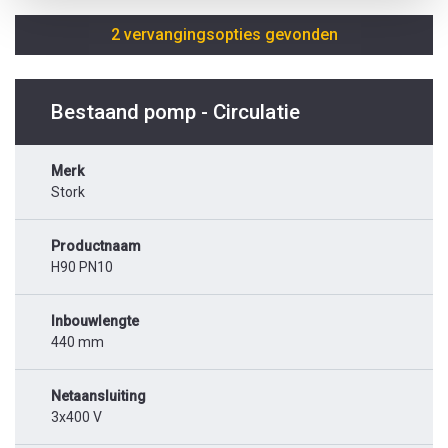
2 vervangingsopties gevonden
Bestaand pomp - Circulatie
Merk
Stork
Productnaam
H90 PN10
Inbouwlengte
440 mm
Netaansluiting
3x400 V