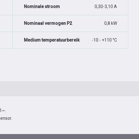
Nominale stroom
0,30-3,10 A
Nominaal vermogen P2
0,8 kW
Medium temperatuurbereik
-10 - +110 °C
 1~.
ensor.