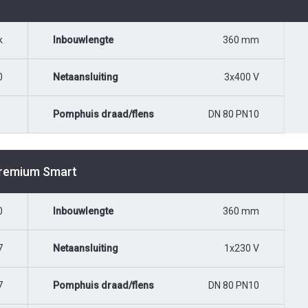
k
Inbouwlengte
360 mm
0
Netaansluiting
3x400 V
Pomphuis draad/flens
DN 80 PN10
Premium Smart
0
Inbouwlengte
360 mm
7
Netaansluiting
1x230 V
7
Pomphuis draad/flens
DN 80 PN10