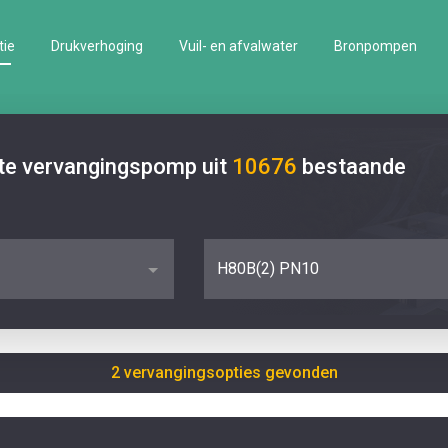
tie
Drukverhoging
Vuil- en afvalwater
Bronpompen
ste vervangingspomp uit
10676
bestaande
H80B(2) PN10
2 vervangingsopties gevonden