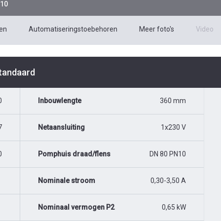
N10
en
Automatiseringstoebehoren
Meer foto's
Video
Standaard
0
Inbouwlengte
360 mm
7
Netaansluiting
1x230 V
0
Pomphuis draad/flens
DN 80 PN10
Nominale stroom
0,30-3,50 A
Nominaal vermogen P2
0,65 kW