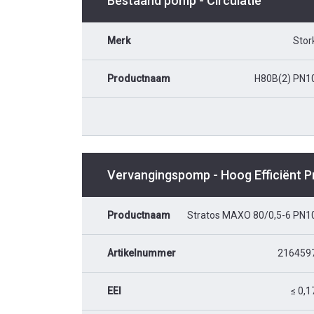
Bestaand pomp - Circulatie
Merk
Stor
Productnaam
H80B(2) PN1
Vervangingspomp - Hoog Efficiënt 
Productnaam
Stratos MAXO 80/0,5-6 PN1
Artikelnummer
216459
EEI
≤ 0,1