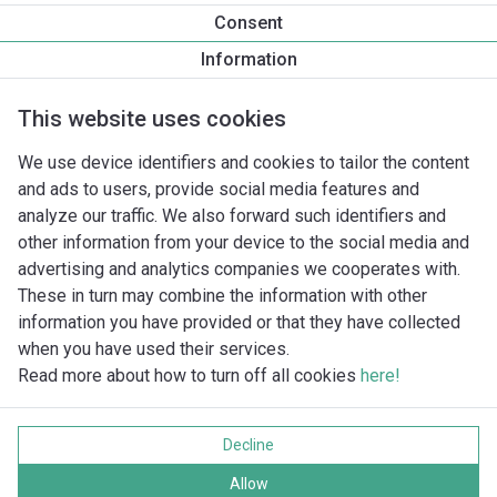
Productinformatie
Consent
Yonos MAXO 50/0,5-8
Information
Productomschrijving
Montagetoebehoren
Automatiseri
This website uses cookies
We use device identifiers and cookies to tailor the content
and ads to users, provide social media features and
analyze our traffic. We also forward such identifiers and
other information from your device to the social media and
advertising and analytics companies we cooperates with.
These in turn may combine the information with other
information you have provided or that they have collected
when you have used their services.
Read more about how to turn off all cookies
here!
Imprint
Gegevensbescherming
Decline
Cookie policy
Alle rechten voorbehouden
Allow