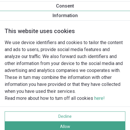
Productinformatie
Consent
Yonos MAXO 40/0,5-4
Information
Productomschrijving
Montagetoebehoren
Automatiseri
This website uses cookies
We use device identifiers and cookies to tailor the content
and ads to users, provide social media features and
analyze our traffic. We also forward such identifiers and
other information from your device to the social media and
advertising and analytics companies we cooperates with.
These in turn may combine the information with other
information you have provided or that they have collected
when you have used their services.
Read more about how to turn off all cookies
here!
Imprint
Gegevensbescherming
Decline
Cookie policy
Alle rechten voorbehouden
Allow