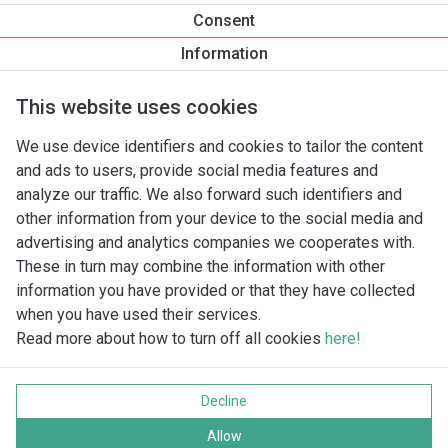
Productinformatie
Consent
Yonos MAXO 100/0,5-12 PN6
Information
Productomschrijving
Montagetoebehoren
Automatiseri
This website uses cookies
We use device identifiers and cookies to tailor the content
and ads to users, provide social media features and
analyze our traffic. We also forward such identifiers and
other information from your device to the social media and
advertising and analytics companies we cooperates with.
These in turn may combine the information with other
information you have provided or that they have collected
when you have used their services.
Read more about how to turn off all cookies
here!
Imprint
Gegevensbescherming
Decline
Cookie policy
Alle rechten voorbehouden
Allow