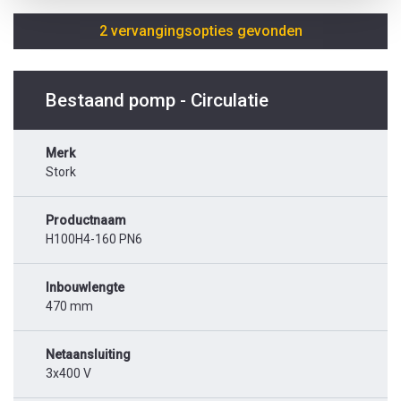
2 vervangingsopties gevonden
Bestaand pomp - Circulatie
Merk
Stork
Productnaam
H100H4-160 PN6
Inbouwlengte
470 mm
Netaansluiting
3x400 V