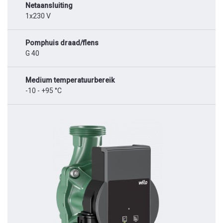
Netaansluiting
1x230 V
Pomphuis draad/flens
G 40
Medium temperatuurbereik
-10 - +95 °C