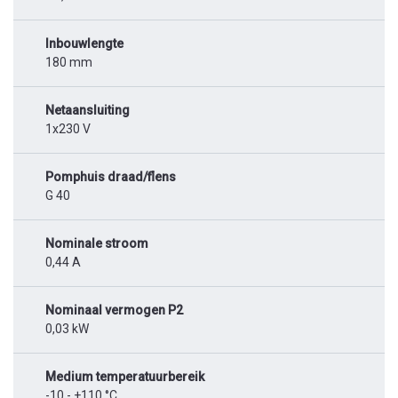
Inbouwlengte
180 mm
Netaansluiting
1x230 V
Pomphuis draad/flens
G 40
Nominale stroom
0,44 A
Nominaal vermogen P2
0,03 kW
Medium temperatuurbereik
-10 - +110 °C