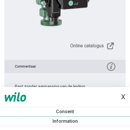
Online catalogus
Commentaar
Past zonder aanpassing van de leiding.
X
Productinformatie
Consent
Atmos PICO 25/1-6 -180
Information
Productomschrijving
Montagetoebehoren
Automatiseri