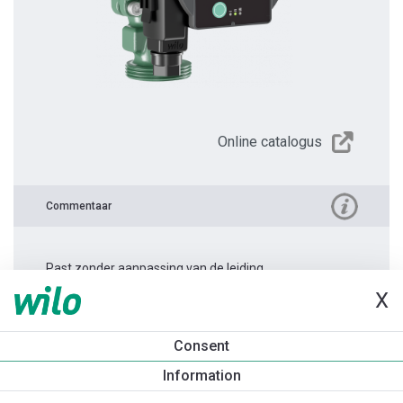
Online catalogus
Commentaar
Past zonder aanpassing van de leiding.
X
Productinformatie
Consent
Atmos PICO 25/1-4 -180
Information
Productomschrijving
Montagetoebehoren
Automatiseri