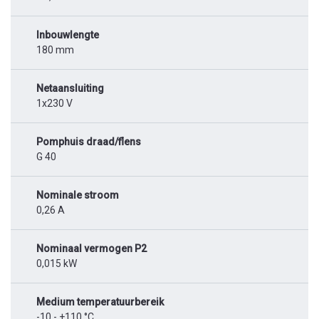
Inbouwlengte
180 mm
Netaansluiting
1x230 V
Pomphuis draad/flens
G 40
Nominale stroom
0,26 A
Nominaal vermogen P2
0,015 kW
Medium temperatuurbereik
-10 - +110 °C