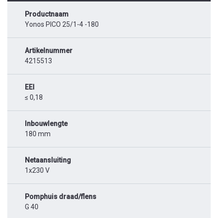
Productnaam
Yonos PICO 25/1-4 -180
Artikelnummer
4215513
EEI
≤ 0,18
Inbouwlengte
180 mm
Netaansluiting
1x230 V
Pomphuis draad/flens
G 40