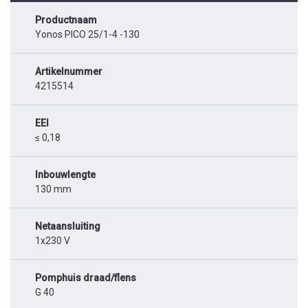
Productnaam
Yonos PICO 25/1-4 -130
Artikelnummer
4215514
EEI
≤ 0,18
Inbouwlengte
130 mm
Netaansluiting
1x230 V
Pomphuis draad/flens
G 40