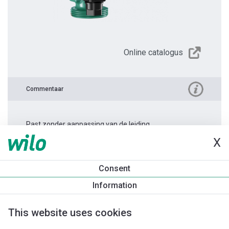
Online catalogus
Commentaar
Past zonder aanpassing van de leiding.
X
Productinformatie
Consent
Yonos PICO 25/1-4 -130
Information
Productomschrijving
Montagetoebehoren
Automatiseri
This website uses cookies