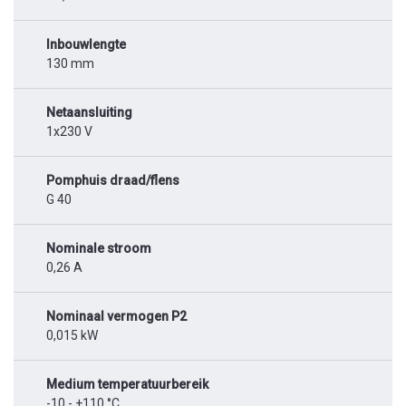
Inbouwlengte
130 mm
Netaansluiting
1x230 V
Pomphuis draad/flens
G 40
Nominale stroom
0,26 A
Nominaal vermogen P2
0,015 kW
Medium temperatuurbereik
-10 - +110 °C