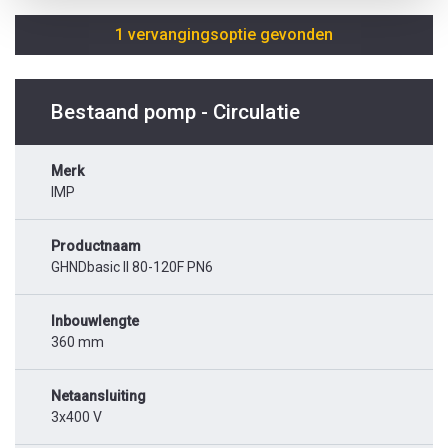
1 vervangingsoptie gevonden
Bestaand pomp - Circulatie
Merk
IMP
Productnaam
GHNDbasic II 80-120F PN6
Inbouwlengte
360 mm
Netaansluiting
3x400 V