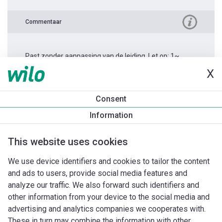
Commentaar
Past zonder aanpassing van de leiding. Let op: 1~.
X
Productinformatie
Consent
Yonos MAXO 40/0,5-12
Information
Productomschrijving
Montagetoebehoren
Automatiseri
This website uses cookies
We use device identifiers and cookies to tailor the content
and ads to users, provide social media features and
analyze our traffic. We also forward such identifiers and
other information from your device to the social media and
advertising and analytics companies we cooperates with.
These in turn may combine the information with other