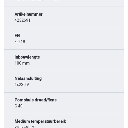
Artikelnummer
4232691
EEI
≤ 0,18
Inbouwlengte
180 mm
Netaansluiting
1x230 V
Pomphuis draad/flens
G 40
Medium temperatuurbereik
-10 - +95 °C