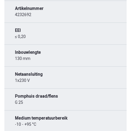
Artikelnummer
4232692
EEI
≤ 0,20
Inbouwlengte
130 mm
Netaansluiting
1x230 V
Pomphuis draad/flens
G 25
Medium temperatuurbereik
-10 - +95 °C