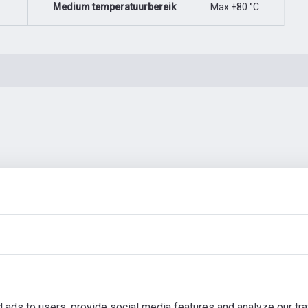
Medium temperatuurbereik
Max +80 °C
en
Automatiseringstoebehoren
Meer foto's
Video
d ads to users, provide social media features and analyze our tra