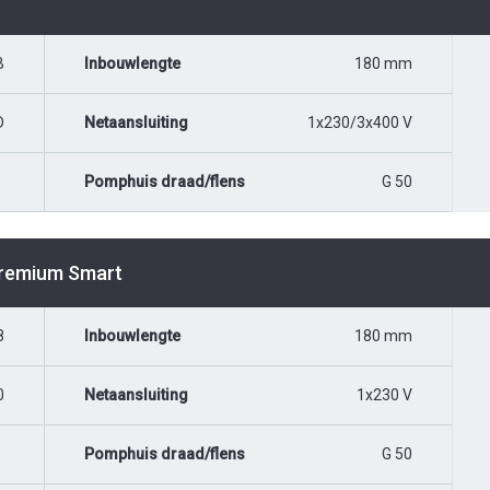
B
Inbouwlengte
180 mm
D
Netaansluiting
1x230/3x400 V
Pomphuis draad/flens
G 50
Premium Smart
8
Inbouwlengte
180 mm
0
Netaansluiting
1x230 V
Pomphuis draad/flens
G 50