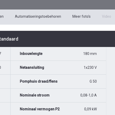
en
Automatiseringstoebehoren
Meer foto's
Video
Standaard
7
Inbouwlengte
180 mm
0
Netaansluiting
1x230 V
Pomphuis draad/flens
G 50
Nominale stroom
0,08-1,0 A
Nominaal vermogen P2
0,09 kW