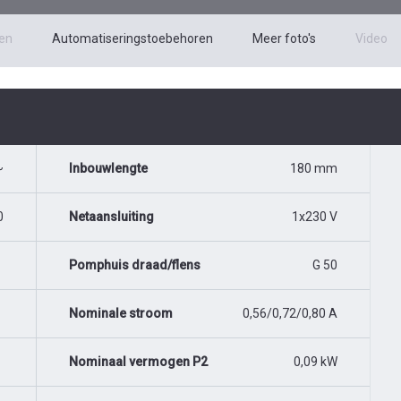
en
Automatiseringstoebehoren
Meer foto's
Video
~
Inbouwlengte
180 mm
0
Netaansluiting
1x230 V
Pomphuis draad/flens
G 50
Nominale stroom
0,56/0,72/0,80 A
Nominaal vermogen P2
0,09 kW