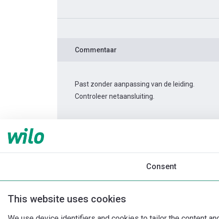
Commentaar
Past zonder aanpassing van de leiding.
Controleer netaansluiting.
Productinformatie
TOP-Z 30/7 1~
Productomschrijving
Montagetoebehor
Consent
This website uses cookies
We use device identifiers and cookies to tailor the content an