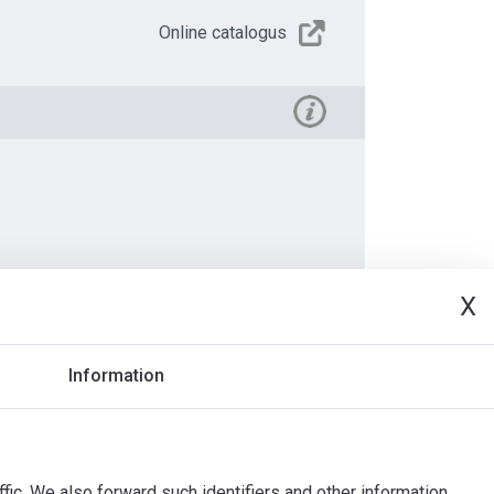
Online catalogus
X
Document
Information
ffic. We also forward such identifiers and other information