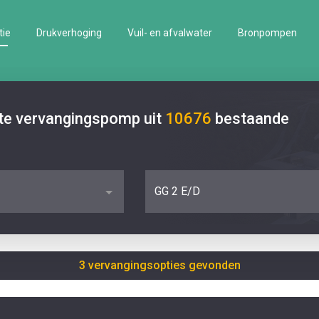
tie
Drukverhoging
Vuil- en afvalwater
Bronpompen
ste vervangingspomp uit
10676
bestaande
GG 2 E/D
3 vervangingsopties gevonden