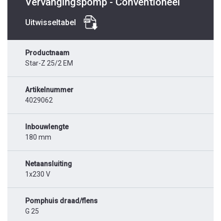
Vervangingspomp - Conventioneel
Uitwisseltabel
Productnaam
Star-Z 25/2 EM
Artikelnummer
4029062
Inbouwlengte
180 mm
Netaansluiting
1x230 V
Pomphuis draad/flens
G 25