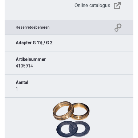
Online catalogus
Reservetoebehoren
Adapter G 1½ / G 2
Artikelnummer
4105914
Aantal
1