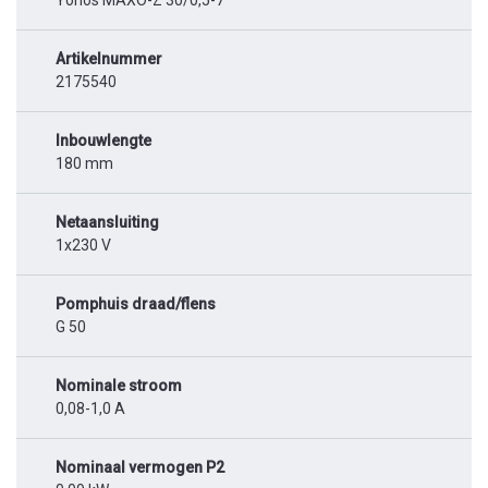
Yonos MAXO-Z 30/0,5-7
Artikelnummer
2175540
Inbouwlengte
180 mm
Netaansluiting
1x230 V
Pomphuis draad/flens
G 50
Nominale stroom
0,08-1,0 A
Nominaal vermogen P2