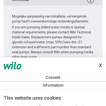
Mogelijke aanpassing van installatie, vervangende
pomp heeft overeenkomstige verbindingsdiameter.
If you are pumping chilled water media or special
material requirements, please contact Wilo Technical
Inside Sales. Replacement pumps designed for
glycolin-infused water (max. 50%) have the -S1
extension and a different part number than standard
seal pumps. Always consult Wilo when pumping media
other than water.
X
Productinformatie
Consent
Atmos GIGA-B 65/160-2,2/4
Information
Productomschrijving
Montagetoebehoren
Automatiseri
This website uses cookies