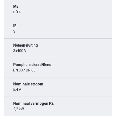
MEI
≥ 0,4
IE
3
Netaansluiting
3x400 V
Pomphuis draad/flens
DN 80 / DN 65
Nominale stroom
5,4 A
Nominaal vermogen P2
2,2 kW