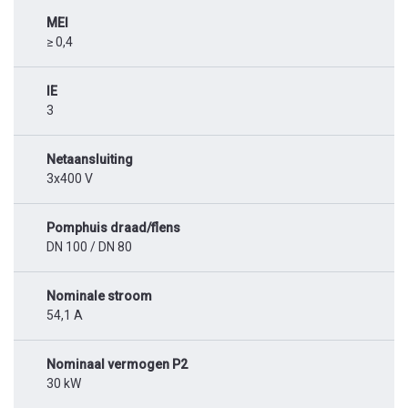
MEI
≥ 0,4
IE
3
Netaansluiting
3x400 V
Pomphuis draad/flens
DN 100 / DN 80
Nominale stroom
54,1 A
Nominaal vermogen P2
30 kW