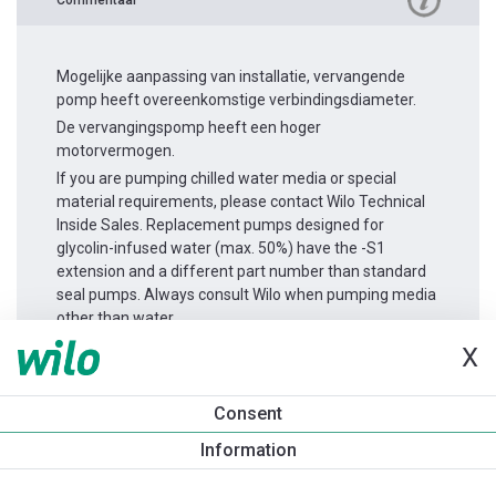
Mogelijke aanpassing van installatie, vervangende
pomp heeft overeenkomstige verbindingsdiameter.
De vervangingspomp heeft een hoger
motorvermogen.
If you are pumping chilled water media or special
material requirements, please contact Wilo Technical
Inside Sales. Replacement pumps designed for
glycolin-infused water (max. 50%) have the -S1
extension and a different part number than standard
seal pumps. Always consult Wilo when pumping media
other than water.
X
Productinformatie
Consent
Atmos GIGA-B 80/160-30/2
Information
Productomschrijving
Montagetoebehoren
Automatiseri