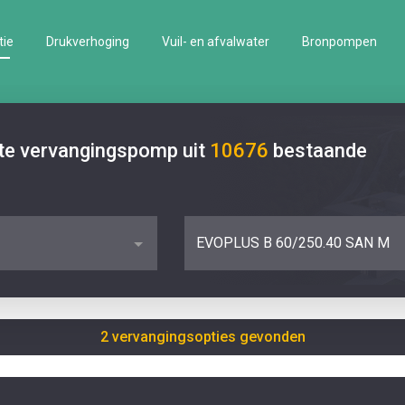
tie
Drukverhoging
Vuil- en afvalwater
Bronpompen
ste vervangingspomp uit
10676
bestaande
EVOPLUS B 60/250.40 SAN M
2 vervangingsopties gevonden