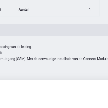
0
Aantal
1
sing van de leiding.
t.
muitgang (SSM). Met de eenvoudige installatie van de Connect-Module 
en
Automatiseringstoebehoren
Meer foto's
Video