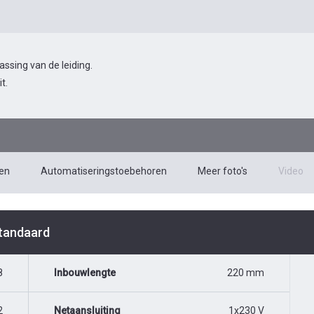
sing van de leiding.
t.
en
Automatiseringstoebehoren
Meer foto's
Video
Standaard
8
Inbouwlengte
220 mm
2
Netaansluiting
1x230 V