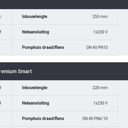
c
Inbouwlengte
250 mm
M
Netaansluiting
1x230 V
Pomphuis draad/flens
DN 40 PN10
Premium Smart
8
Inbouwlengte
220 mm
4
Netaansluiting
1x230 V
Pomphuis draad/flens
DN 40 PN6/10