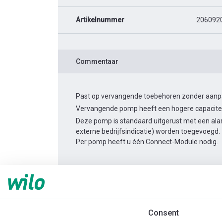
Artikelnummer
206092
Commentaar
Past op vervangende toebehoren zonder aanpas
Vervangende pomp heeft een hogere capacitei
Deze pomp is standaard uitgerust met een alar
externe bedrijfsindicatie) worden toegevoegd.
Per pomp heeft u één Connect-Module nodig.
Productinformatie
Yonos MAXO-Z 40/0,5-8
Productomschrijving
Montagetoebehor
Consent