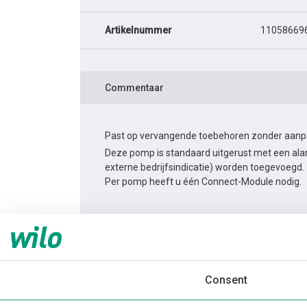
Artikelnummer
11058669
Commentaar
Past op vervangende toebehoren zonder aanpas
Deze pomp is standaard uitgerust met een alar
externe bedrijfsindicatie) worden toegevoegd.
Per pomp heeft u één Connect-Module nodig.
Productinformatie
Yonos MAXO 40/0,5-4
Productomschrijving
Montagetoebehor
Consent