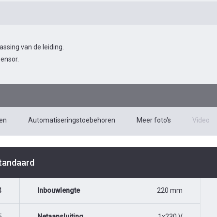
sing van de leiding.
ensor.
en
Automatiseringstoebehoren
Meer foto's
Video
Standaard
4
Inbouwlengte
220 mm
5
Netaansluiting
1x230 V