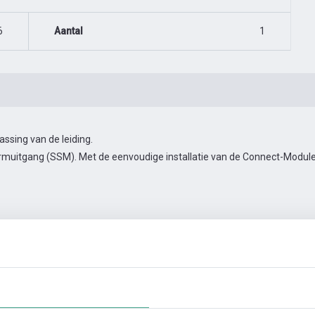
6
Aantal
1
sing van de leiding.
muitgang (SSM). Met de eenvoudige installatie van de Connect-Module 
en
Automatiseringstoebehoren
Meer foto's
Video