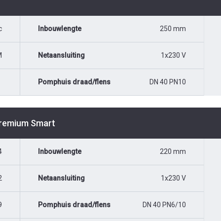
c
Inbouwlengte
250 mm
M
Netaansluiting
1x230 V
Pomphuis draad/flens
DN 40 PN10
Premium Smart
4
Inbouwlengte
220 mm
2
Netaansluiting
1x230 V
9
Pomphuis draad/flens
DN 40 PN6/10