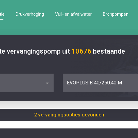
tie
Drukverhoging
Vuil- en afvalwater
Bronpompen
ste vervangingspomp uit
10676
bestaande
EVOPLUS B 40/250.40 M
2 vervangingsopties gevonden