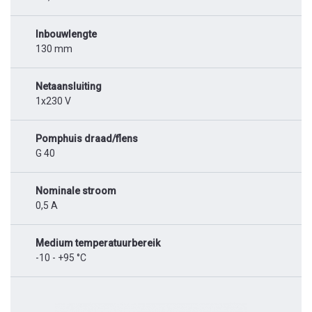
Inbouwlengte
130 mm
Netaansluiting
1x230 V
Pomphuis draad/flens
G 40
Nominale stroom
0,5 A
Medium temperatuurbereik
-10 - +95 °C