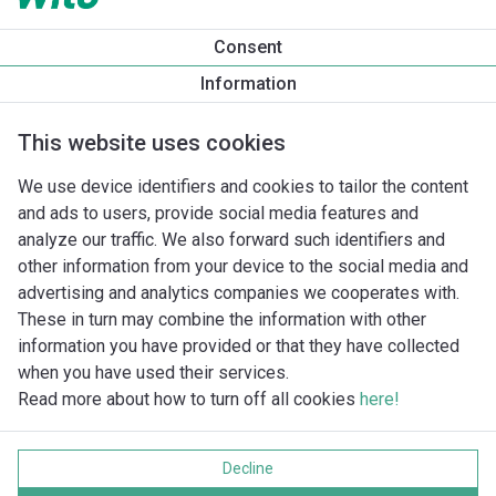
Productinformatie
Consent
Yonos MAXO 40/0,5-8
Information
Productomschrijving
Montagetoebehoren
Automatiseri
This website uses cookies
We use device identifiers and cookies to tailor the content
and ads to users, provide social media features and
analyze our traffic. We also forward such identifiers and
other information from your device to the social media and
advertising and analytics companies we cooperates with.
These in turn may combine the information with other
information you have provided or that they have collected
when you have used their services.
Read more about how to turn off all cookies
here!
Imprint
Gegevensbescherming
Decline
Cookie policy