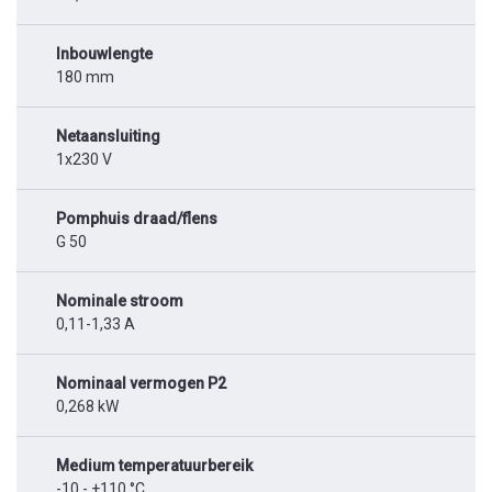
Inbouwlengte
180 mm
Netaansluiting
1x230 V
Pomphuis draad/flens
G 50
Nominale stroom
0,11-1,33 A
Nominaal vermogen P2
0,268 kW
Medium temperatuurbereik
-10 - +110 °C