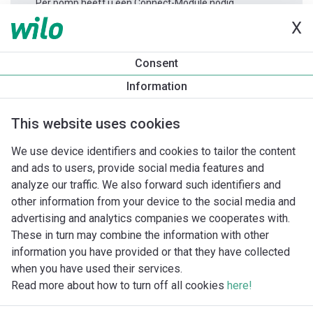
Per pomp heeft u één Connect-Module nodig.
X
Productinformatie
Consent
Yonos MAXO 30/0,5-10
Information
Productomschrijving
Montagetoebehoren
Automatiseri
This website uses cookies
We use device identifiers and cookies to tailor the content
and ads to users, provide social media features and
analyze our traffic. We also forward such identifiers and
other information from your device to the social media and
advertising and analytics companies we cooperates with.
These in turn may combine the information with other
information you have provided or that they have collected
when you have used their services.
Read more about how to turn off all cookies
here!
Imprint