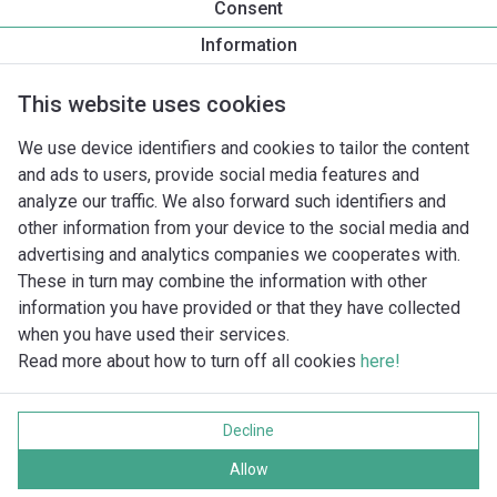
Consent
Yonos PICO-Z 25/0,5-6 -180
Information
Productomschrijving
Montagetoebehoren
Automatiseri
This website uses cookies
We use device identifiers and cookies to tailor the content
and ads to users, provide social media features and
analyze our traffic. We also forward such identifiers and
other information from your device to the social media and
advertising and analytics companies we cooperates with.
These in turn may combine the information with other
information you have provided or that they have collected
when you have used their services.
Read more about how to turn off all cookies
here!
Imprint
Gegevensbescherming
Decline
Cookie policy
Alle rechten voorbehouden
Allow