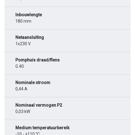
Inbouwlengte
180 mm
Netaansluiting
1x230 V
Pomphuis draad/flens
G 40
Nominale stroom
0,44 A
Nominaal vermogen P2
0,03 kW
Medium temperatuurbereik
-10 - +110 °C