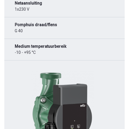
Netaansluiting
1x230 V
Pomphuis draad/flens
G 40
Medium temperatuurbereik
-10 - +95 °C