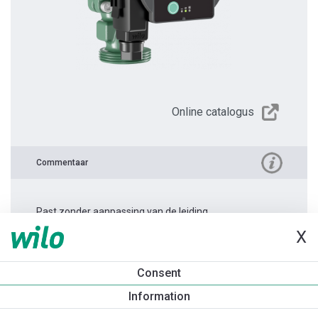
Online catalogus
Commentaar
Past zonder aanpassing van de leiding.
X
Productinformatie
Consent
Atmos PICO 25/1-6 -180
Information
Productomschrijving
Montagetoebehoren
Automatiseri