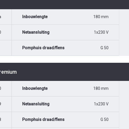
a
Inbouwlengte
180 mm
0
Netaansluiting
1x230 V
Pomphuis draad/flens
G 50
Premium
0
Inbouwlengte
180 mm
9
Netaansluiting
1x230 V
8
Pomphuis draad/flens
G 50