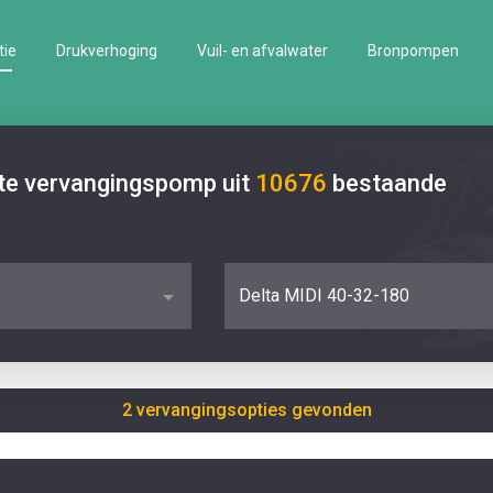
tie
Drukverhoging
Vuil- en afvalwater
Bronpompen
ste vervangingspomp uit
10676
bestaande
Delta MIDI 40-32-180
2 vervangingsopties gevonden