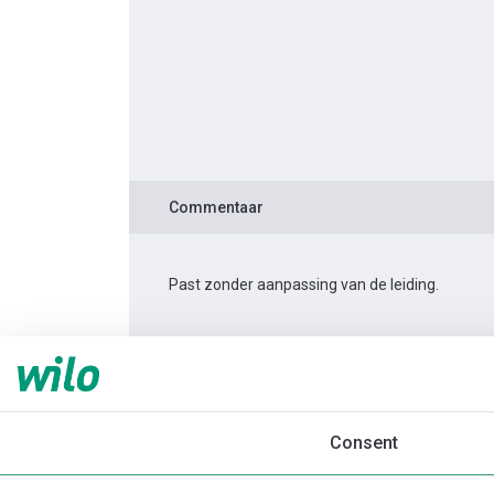
Commentaar
Past zonder aanpassing van de leiding.
Productinformatie
Yonos PICO 30/1-4 -180
Productomschrijving
Montagetoebehor
Consent