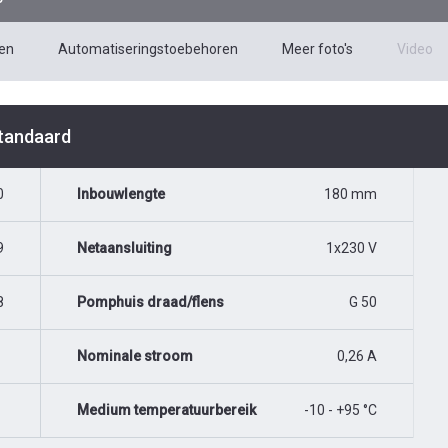
en
Automatiseringstoebehoren
Meer foto's
Video
Standaard
0
Inbouwlengte
180 mm
9
Netaansluiting
1x230 V
8
Pomphuis draad/flens
G 50
Nominale stroom
0,26 A
Medium temperatuurbereik
-10 - +95 °C