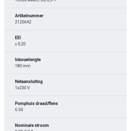
Yonos MAXO 30/0,5-7
Artikelnummer
2120642
EEI
≤ 0,20
Inbouwlengte
180 mm
Netaansluiting
1x230 V
Pomphuis draad/flens
G 50
Nominale stroom