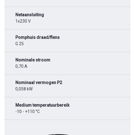
Netaansluiting
1x230 V
Pomphuis draad/flens
G 25
Nominale stroom
0,70 A
Nominaal vermogen P2
0,058 kW
Medium temperatuurbereik
-10 - +110 °C