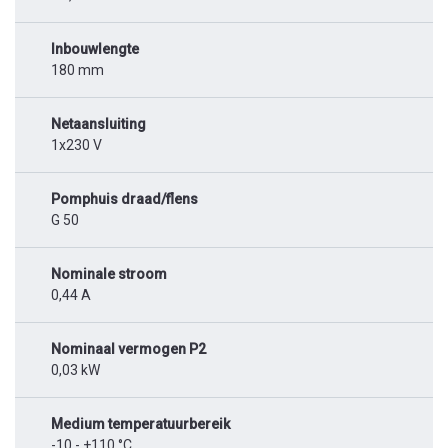
Inbouwlengte
180 mm
Netaansluiting
1x230 V
Pomphuis draad/flens
G 50
Nominale stroom
0,44 A
Nominaal vermogen P2
0,03 kW
Medium temperatuurbereik
-10 - +110 °C