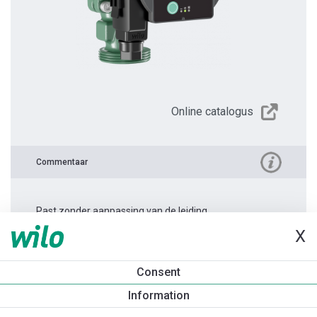
Online catalogus
Commentaar
Past zonder aanpassing van de leiding.
X
Productinformatie
Consent
Atmos PICO 30/1-6 -180
Information
Productomschrijving
Montagetoebehoren
Automatiseri