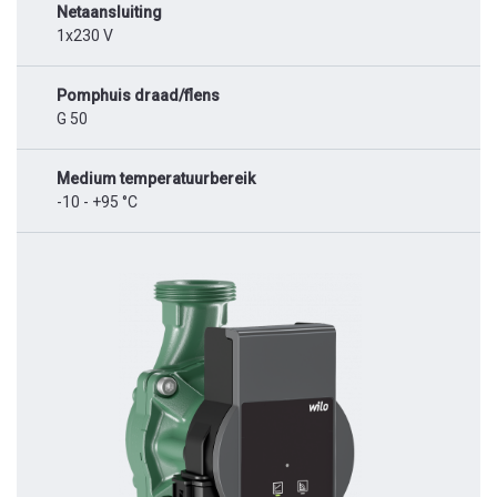
Netaansluiting
1x230 V
Pomphuis draad/flens
G 50
Medium temperatuurbereik
-10 - +95 °C