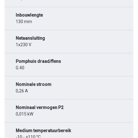
Inbouwlengte
130 mm
Netaansluiting
1x230 V
Pomphuis draad/flens
G 40
Nominale stroom
0,26 A
Nominaal vermogen P2
0,015 kW
Medium temperatuurbereik
-10 - +110 °C