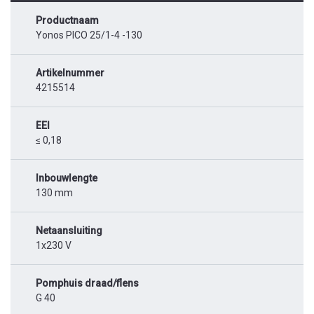
Productnaam
Yonos PICO 25/1-4 -130
Artikelnummer
4215514
EEI
≤ 0,18
Inbouwlengte
130 mm
Netaansluiting
1x230 V
Pomphuis draad/flens
G 40