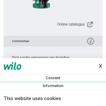
Online catalogus
Commentaar
Past zonder aanpassing van de leiding.
X
Productinformatie
Consent
Yonos PICO 25/1-4 -130
Information
Productomschrijving
Montagetoebehoren
Automatiseri
This website uses cookies