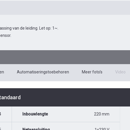
ing van de leiding. Let op: 1~.
ensor.
en
Automatiseringstoebehoren
Meer foto's
Video
Standaard
4
Inbouwlengte
220 mm
5
Netaansluiting
1x230 V