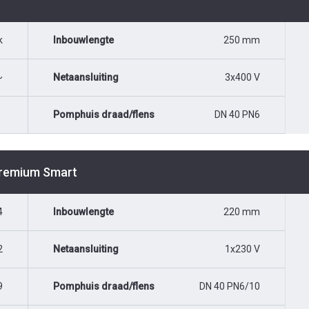
k
Inbouwlengte
250 mm
~
Netaansluiting
3x400 V
Pomphuis draad/flens
DN 40 PN6
Premium Smart
4
Inbouwlengte
220 mm
2
Netaansluiting
1x230 V
9
Pomphuis draad/flens
DN 40 PN6/10