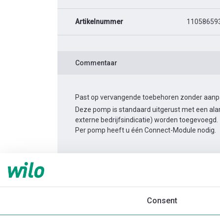
Artikelnummer
11058659
Commentaar
Past op vervangende toebehoren zonder aanpass
Deze pomp is standaard uitgerust met een alar
externe bedrijfsindicatie) worden toegevoegd.
Per pomp heeft u één Connect-Module nodig.
Productinformatie
Yonos MAXO 40/0,5-4
Productomschrijving
Montagetoebehor
Consent