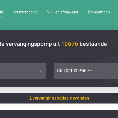
tie
Drukverhoging
Vuil- en afvalwater
Bronpompen
ste vervangingspomp uit
10676
bestaande
CIL40/100 PN6 3~
2 vervangingsopties gevonden