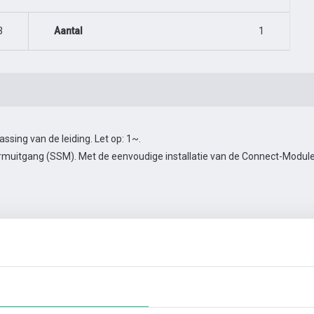
3
Aantal
1
ing van de leiding. Let op: 1~.
muitgang (SSM). Met de eenvoudige installatie van de Connect-Module 
en
Automatiseringstoebehoren
Meer foto's
Video