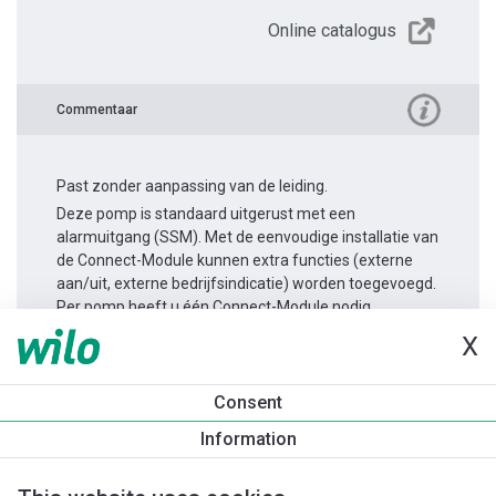
Online catalogus
Commentaar
Past zonder aanpassing van de leiding.
Deze pomp is standaard uitgerust met een
alarmuitgang (SSM). Met de eenvoudige installatie van
de Connect-Module kunnen extra functies (externe
aan/uit, externe bedrijfsindicatie) worden toegevoegd.
Per pomp heeft u één Connect-Module nodig.
X
Productinformatie
Consent
Yonos MAXO-Z 40/0,5-12
Information
Productomschrijving
Montagetoebehoren
Automatiseri