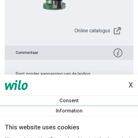
Online catalogus
Commentaar
Past zonder aanpassing van de leiding.
X
Productinformatie
Consent
Atmos PICO 30/1-6 -180
Information
Productomschrijving
Montagetoebehoren
Automatiseri
This website uses cookies