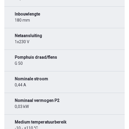
Inbouwlengte
180 mm
Netaansluiting
1x230 V
Pomphuis draad/flens
G 50
Nominale stroom
0,44 A
Nominaal vermogen P2
0,03 kW
Medium temperatuurbereik
-10 - +110 °C