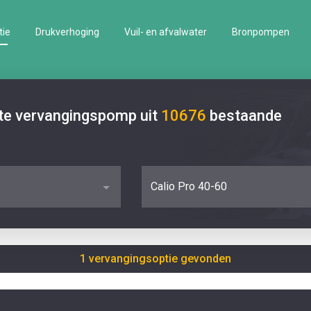
tie
Drukverhoging
Vuil- en afvalwater
Bronpompen
ste vervangingspomp uit
10676
bestaande
Calio Pro 40-60
1 vervangingsoptie gevonden