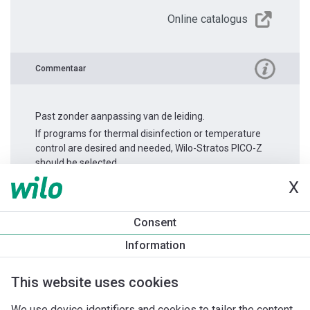
Online catalogus
Commentaar
Past zonder aanpassing van de leiding.
If programs for thermal disinfection or temperature
control are desired and needed, Wilo-Stratos PICO-Z
should be selected.
X
Productinformatie
Consent
Yonos PICO-Z 25/0,5-6 -180
Information
Productomschrijving
Montagetoebehoren
Automatiseri
This website uses cookies
We use device identifiers and cookies to tailor the content