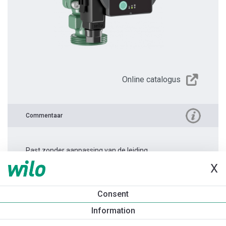
Online catalogus
Commentaar
Past zonder aanpassing van de leiding.
X
Productinformatie
Consent
Atmos PICO 25/1-4 -180
Information
Productomschrijving
Montagetoebehoren
Automatiseri