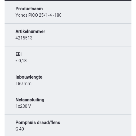
Productnaam
Yonos PICO 25/1-4 -180
Artikelnummer
4215513
EEI
≤ 0,18
Inbouwlengte
180 mm
Netaansluiting
1x230 V
Pomphuis draad/flens
G 40