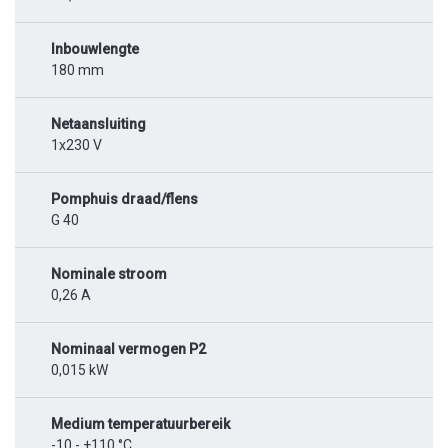
Inbouwlengte
180 mm
Netaansluiting
1x230 V
Pomphuis draad/flens
G 40
Nominale stroom
0,26 A
Nominaal vermogen P2
0,015 kW
Medium temperatuurbereik
-10 - +110 °C