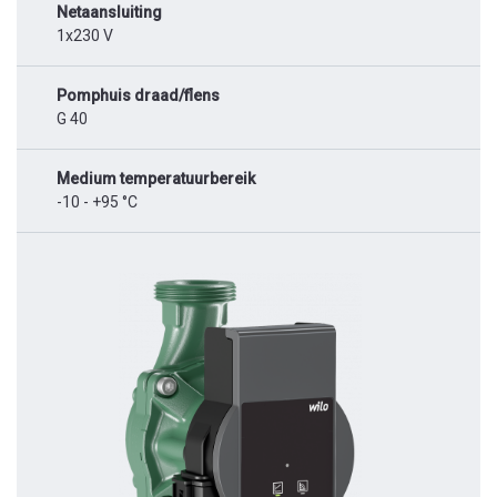
Netaansluiting
1x230 V
Pomphuis draad/flens
G 40
Medium temperatuurbereik
-10 - +95 °C