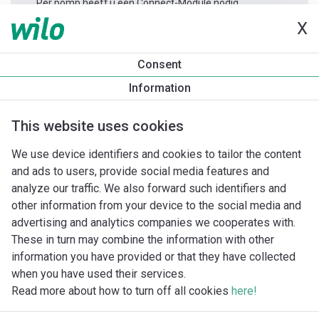
Per pomp heeft u één Connect-Module nodig.
X
Productinformatie
Consent
Yonos MAXO 80/0,5-12 PN6
Information
Productomschrijving
Montagetoebehoren
Automatiseri
This website uses cookies
We use device identifiers and cookies to tailor the content
and ads to users, provide social media features and
analyze our traffic. We also forward such identifiers and
other information from your device to the social media and
advertising and analytics companies we cooperates with.
These in turn may combine the information with other
information you have provided or that they have collected
when you have used their services.
Read more about how to turn off all cookies
here!
Imprint