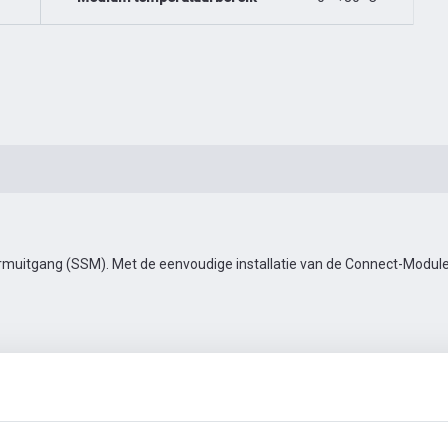
muitgang (SSM). Met de eenvoudige installatie van de Connect-Module 
en
Automatiseringstoebehoren
Meer foto's
Video