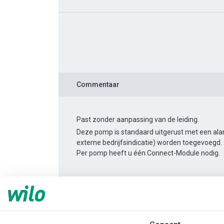
Commentaar
Past zonder aanpassing van de leiding.
Deze pomp is standaard uitgerust met een alar
externe bedrijfsindicatie) worden toegevoegd.
Per pomp heeft u één Connect-Module nodig.
Productinformatie
Yonos MAXO-Z 65/0,5-12
Productomschrijving
Montagetoebehor