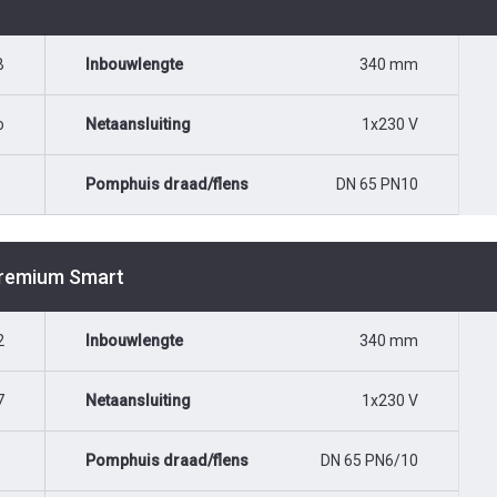
B
Inbouwlengte
340 mm
o
Netaansluiting
1x230 V
Pomphuis draad/flens
DN 65 PN10
Premium Smart
2
Inbouwlengte
340 mm
7
Netaansluiting
1x230 V
Pomphuis draad/flens
DN 65 PN6/10