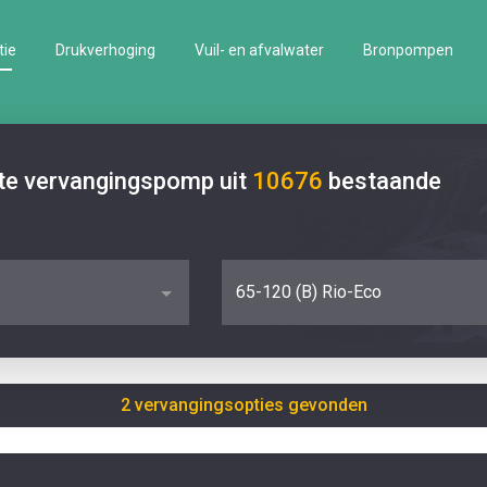
tie
Drukverhoging
Vuil- en afvalwater
Bronpompen
ste vervangingspomp uit
10676
bestaande
65-120 (B) Rio-Eco
2 vervangingsopties gevonden