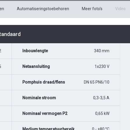
en
Automatiseringstoebehoren
Meer foto's
Video
Standaard
2
Inbouwlengte
340 mm
5
Netaansluiting
1x230 V
Pomphuis draad/flens
DN 65 PN6/10
Nominale stroom
0,3-3,5 A
Nominaal vermogen P2
0,65 kW
Medium temperatuurbereik
0 - +80 °C