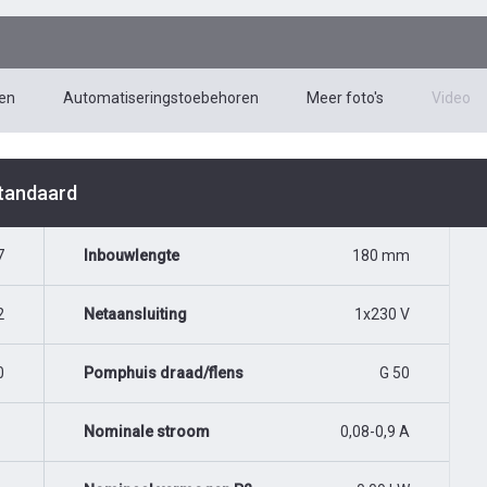
en
Automatiseringstoebehoren
Meer foto's
Video
Standaard
7
Inbouwlengte
180 mm
2
Netaansluiting
1x230 V
0
Pomphuis draad/flens
G 50
Nominale stroom
0,08-0,9 A