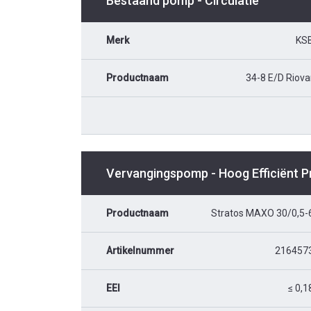
Bestaand pomp - Circulatie
Merk
KS
Productnaam
34-8 E/D Riova
Vervangingspomp - Hoog Efficiënt 
Productnaam
Stratos MAXO 30/0,5-
Artikelnummer
216457
EEI
≤ 0,1