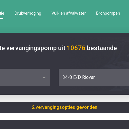
tie
Drukverhoging
Vuil- en afvalwater
Bronpompen
ste vervangingspomp uit
10676
bestaande
34-8 E/D Riovar
2 vervangingsopties gevonden