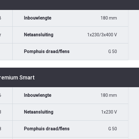
B
Inbouwlengte
180 mm
r
Netaansluiting
1x230/3x400 V
Pomphuis draad/flens
G 50
Premium Smart
6
Inbouwlengte
180 mm
3
Netaansluiting
1x230 V
8
Pomphuis draad/flens
G 50