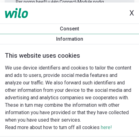
Per pomp heeft u één Connect-Module nodig.
X
Productinformatie
Consent
Yonos MAXO 30/0,5-7
Information
Productomschrijving
Montagetoebehoren
Automatiseri
This website uses cookies
We use device identifiers and cookies to tailor the content
and ads to users, provide social media features and
analyze our traffic. We also forward such identifiers and
other information from your device to the social media and
advertising and analytics companies we cooperates with.
These in turn may combine the information with other
information you have provided or that they have collected
when you have used their services.
Read more about how to turn off all cookies
here!
Imprint