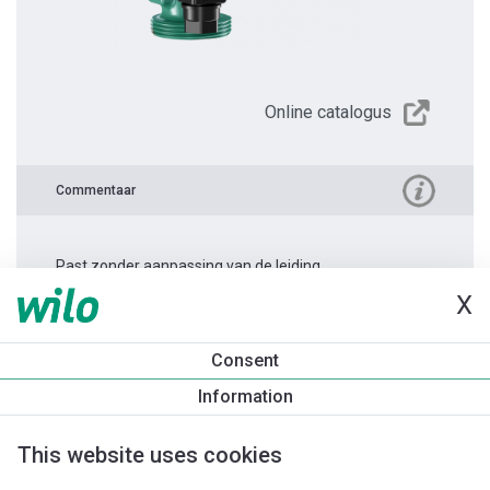
Online catalogus
Commentaar
Past zonder aanpassing van de leiding.
X
Productinformatie
Consent
Yonos PICO 30/1-4 -180
Information
Productomschrijving
Montagetoebehoren
Automatiseri
This website uses cookies