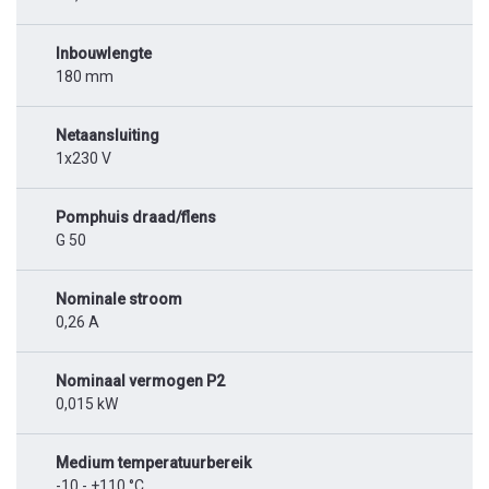
Inbouwlengte
180 mm
Netaansluiting
1x230 V
Pomphuis draad/flens
G 50
Nominale stroom
0,26 A
Nominaal vermogen P2
0,015 kW
Medium temperatuurbereik
-10 - +110 °C