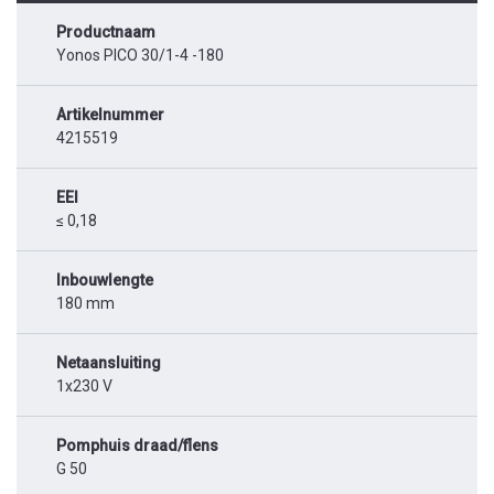
Productnaam
Yonos PICO 30/1-4 -180
Artikelnummer
4215519
EEI
≤ 0,18
Inbouwlengte
180 mm
Netaansluiting
1x230 V
Pomphuis draad/flens
G 50