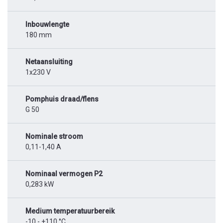
Inbouwlengte
180 mm
Netaansluiting
1x230 V
Pomphuis draad/flens
G 50
Nominale stroom
0,11-1,40 A
Nominaal vermogen P2
0,283 kW
Medium temperatuurbereik
-10 - +110 °C