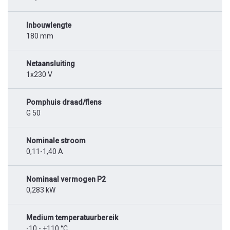
Inbouwlengte
180 mm
Netaansluiting
1x230 V
Pomphuis draad/flens
G 50
Nominale stroom
0,11-1,40 A
Nominaal vermogen P2
0,283 kW
Medium temperatuurbereik
-10 - +110 °C