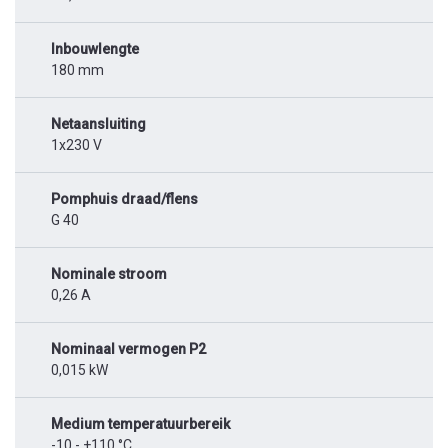
Inbouwlengte
180 mm
Netaansluiting
1x230 V
Pomphuis draad/flens
G 40
Nominale stroom
0,26 A
Nominaal vermogen P2
0,015 kW
Medium temperatuurbereik
-10 - +110 °C