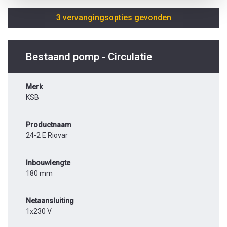
3 vervangingsopties gevonden
Bestaand pomp - Circulatie
Merk
KSB
Productnaam
24-2 E Riovar
Inbouwlengte
180 mm
Netaansluiting
1x230 V