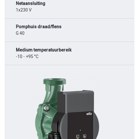
Netaansluiting
1x230 V
Pomphuis draad/flens
G 40
Medium temperatuurbereik
-10 - +95 °C