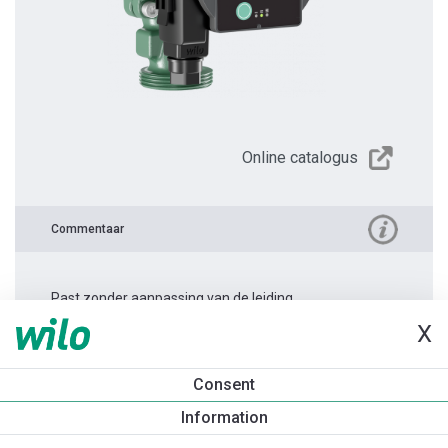
Online catalogus
Commentaar
Past zonder aanpassing van de leiding.
X
Productinformatie
Consent
Atmos PICO 25/1-4 -180
Information
Productomschrijving
Montagetoebehoren
Automatiseri