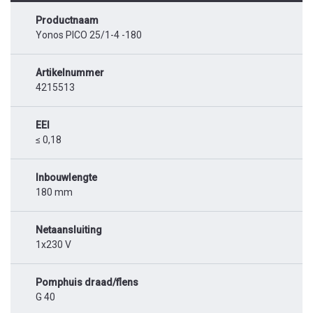
Productnaam
Yonos PICO 25/1-4 -180
Artikelnummer
4215513
EEI
≤ 0,18
Inbouwlengte
180 mm
Netaansluiting
1x230 V
Pomphuis draad/flens
G 40