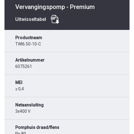
Vervangingspomp - Premium
Uitwisseltabel
Productnaam
TWI6.50-10-C
Artikelnummer
6075261
MEI
≥ 0,4
Netaansluiting
3x400 V
Pomphuis draad/flens
Rp 80