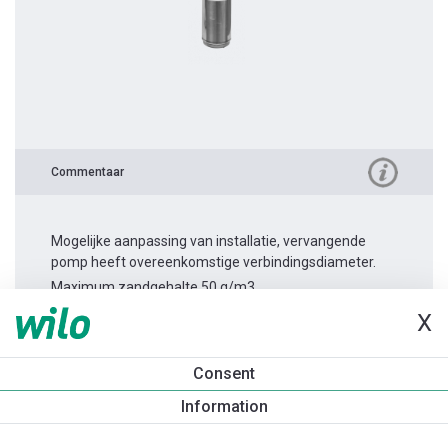
Commentaar
Mogelijke aanpassing van installatie, vervangende
pomp heeft overeenkomstige verbindingsdiameter.
Maximum zandgehalte 50 g/m3.
X
Productinformatie
Consent
TWI6.50-10-C
Information
Productomschrijving
Montagetoebehoren
Automatiseri