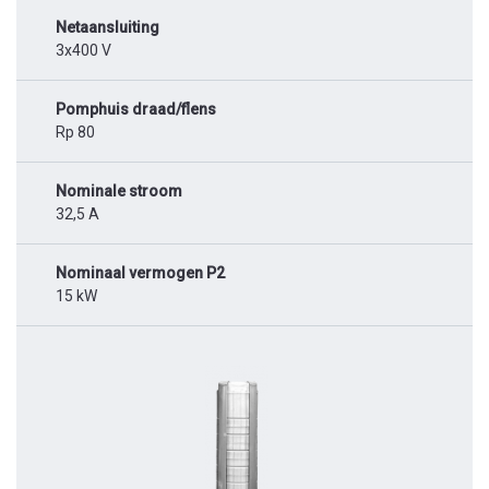
Netaansluiting
3x400 V
Pomphuis draad/flens
Rp 80
Nominale stroom
32,5 A
Nominaal vermogen P2
15 kW