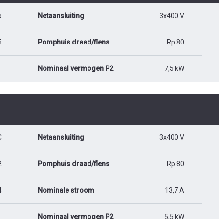
o
Netaansluiting
3x400 V
5
Pomphuis draad/flens
Rp 80
Nominaal vermogen P2
7,5 kW
C
Netaansluiting
3x400 V
2
Pomphuis draad/flens
Rp 80
4
Nominale stroom
13,7 A
Nominaal vermogen P2
5,5 kW