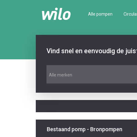
Alle pompen
Circula
Vind snel en eenvoudig de jui
Alle merken
Bestaand pomp - Bronpompen