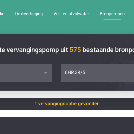
tie
Drukverhoging
Vuil- en afvalwater
Bronpompen
ste vervangingspomp uit
575
bestaande bron
6HR 34/5
1 vervangingsoptie gevonden