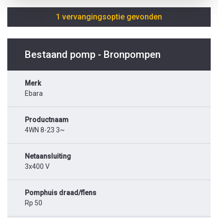
1 vervangingsoptie gevonden
Bestaand pomp - Bronpompen
Merk
Ebara
Productnaam
4WN 8-23 3~
Netaansluiting
3x400 V
Pomphuis draad/flens
Rp 50