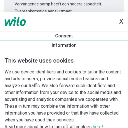
Vervangende pomp heeft een hogere capaciteit.
Overeenkomstige aansluitmaat.
X
Productinformatie
Consent
TWI 4.09-30-CI 3~
Information
Productomschrijving
Montagetoebehoren
Automatiseri
This website uses cookies
We use device identifiers and cookies to tailor the content
and ads to users, provide social media features and
analyze our traffic. We also forward such identifiers and
other information from your device to the social media and
advertising and analytics companies we cooperates with.
These in turn may combine the information with other
information you have provided or that they have collected
when you have used their services.
Read more about how to turn off all cookies
here!